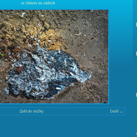
se zlatem na zádech
Zpět do složky
Další →