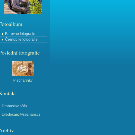
Fotoalbum
Barevné fotografie
Černobílé fotografie
Poslední fotografie
Plechařinky
Kontakt
Drahoslav Ilčák
toledocarp@seznam.cz
Archiv