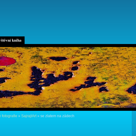
štěvní kniha
 fotografie
»
SajrajtArt
»
se zlatem na zádech