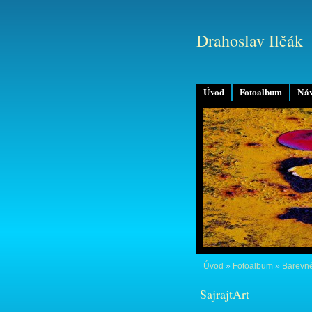
Drahoslav Ilčák
Úvod
Fotoalbum
Náv
Úvod
»
Fotoalbum
»
Barevné
SajrajtArt