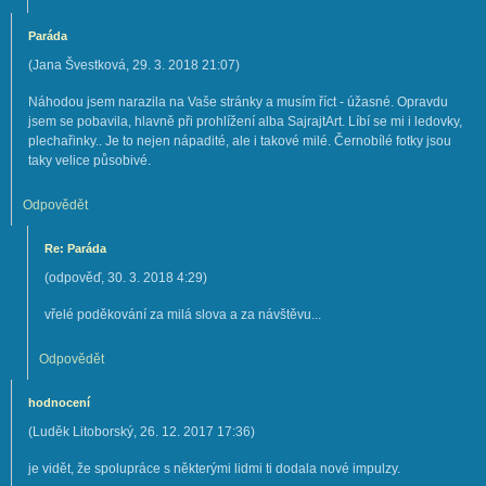
Paráda
(
Jana Švestková
,
29. 3. 2018
21:07
)
Náhodou jsem narazila na Vaše stránky a musím říct - úžasné. Opravdu
jsem se pobavila, hlavně při prohlížení alba SajrajtArt. Líbí se mi i ledovky,
plechařinky.. Je to nejen nápadité, ale i takové milé. Černobílé fotky jsou
taky velice působivé.
Odpovědět
Re: Paráda
(
odpověď
,
30. 3. 2018
4:29
)
vřelé poděkování za milá slova a za návštěvu...
Odpovědět
hodnocení
(
Luděk Litoborský
,
26. 12. 2017
17:36
)
je vidět, že spolupráce s některými lidmi ti dodala nové impulzy.