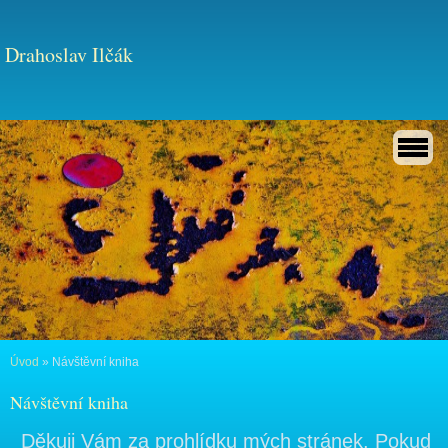
Drahoslav Ilčák
Úvod
»
Návštěvní kniha
Návštěvní kniha
Děkuji Vám za prohlídku mých stránek. Pokud