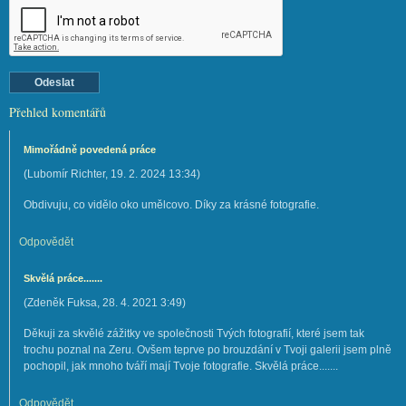
Přehled komentářů
Mimořádně povedená práce
(
Lubomír Richter
,
19. 2. 2024
13:34
)
Obdivuju, co vidělo oko umělcovo. Díky za krásné fotografie.
Odpovědět
Skvělá práce.......
(
Zdeněk Fuksa
,
28. 4. 2021
3:49
)
Děkuji za skvělé zážitky ve společnosti Tvých fotografií, které jsem tak
trochu poznal na Zeru. Ovšem teprve po brouzdání v Tvoji galerii jsem plně
pochopil, jak mnoho tváří mají Tvoje fotografie. Skvělá práce.......
Odpovědět