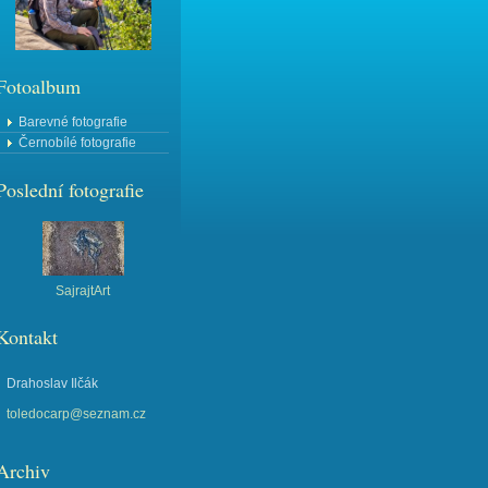
Fotoalbum
Barevné fotografie
Černobílé fotografie
Poslední fotografie
SajrajtArt
Kontakt
Drahoslav Ilčák
toledocarp@seznam.cz
Archiv