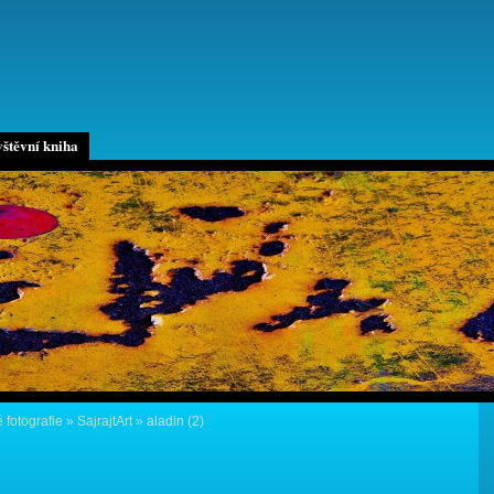
štěvní kniha
 fotografie
»
SajrajtArt
»
aladin (2)