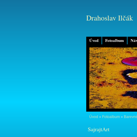
Drahoslav Ilčák
Úvod
Fotoalbum
Náv
Úvod
»
Fotoalbum
»
Barevné
SajrajtArt