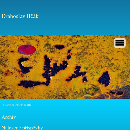
Drahoslav Ilčák
Úvod
»
2026
»
06
Archiv
Nalezené příspěvky