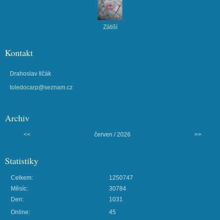
Zátiší
Kontakt
Drahoslav Ilčák
toledocarp@seznam.cz
Archiv
<<
červen / 2026
>>
Statistiky
Celkem:
1250747
Měsíc:
30784
Den:
1031
Online:
45