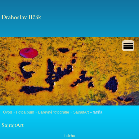
Drahoslav Ilčák
Úvod
»
Fotoalbum
»
Barevné fotografie
»
SajrajtArt
»
fafrňa
SajrajtArt
fafrňa