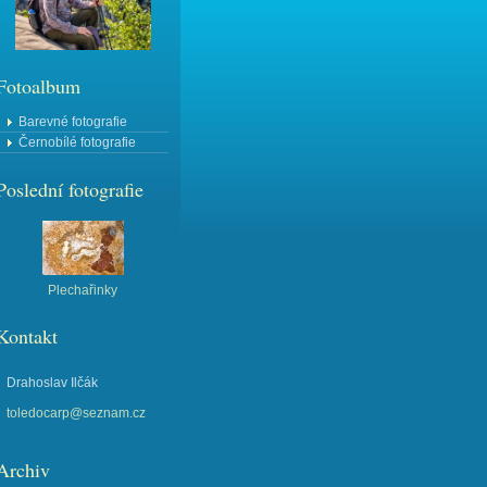
Fotoalbum
Barevné fotografie
Černobílé fotografie
Poslední fotografie
Plechařinky
Kontakt
Drahoslav Ilčák
toledocarp@seznam.cz
Archiv