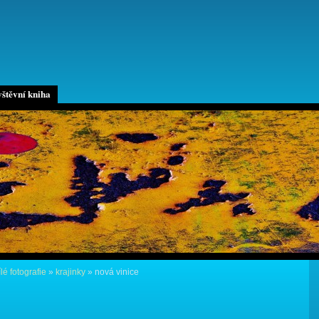
štěvní kniha
lé fotografie
»
krajinky
»
nová vinice