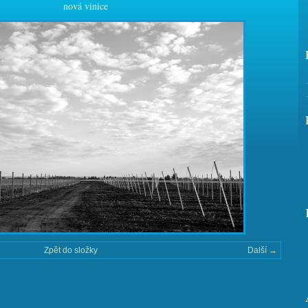
nová vinice
Zpět do složky
Další →