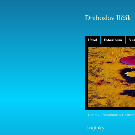
Drahoslav Ilčák
Úvod
Fotoalbum
Náv
Úvod
»
Fotoalbum
»
Černobí
krajinky