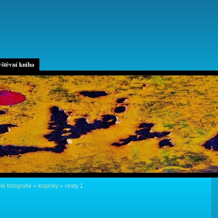
štěvní kniha
lé fotografie
»
krajinky
»
cesty 1