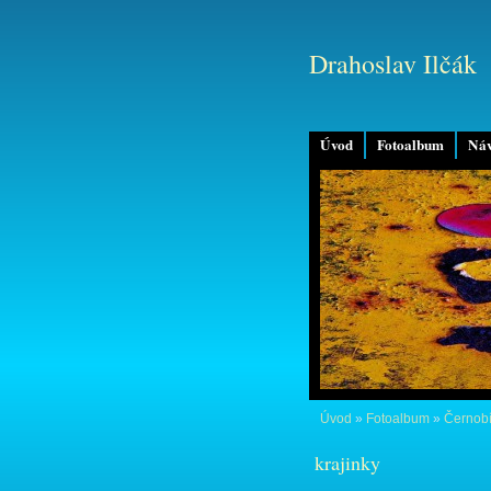
Drahoslav Ilčák
Úvod
Fotoalbum
Náv
Úvod
»
Fotoalbum
»
Černobí
krajinky