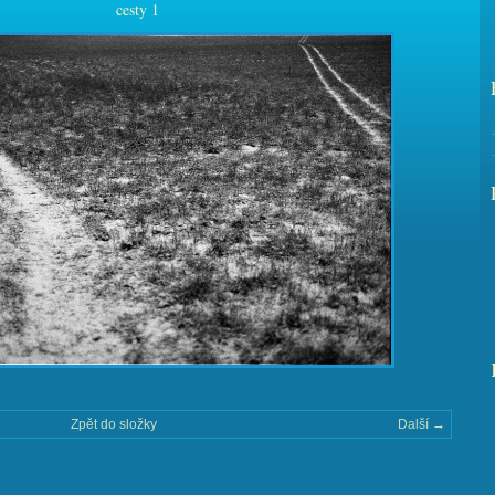
cesty 1
Zpět do složky
Další →