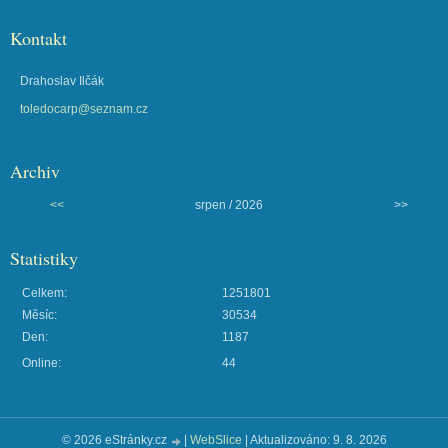
Kontakt
Drahoslav Ilčák
toledocarp@seznam.cz
Archiv
<<
srpen / 2026
>>
Statistiky
Celkem:
1251801
Měsíc:
30534
Den:
1187
Online:
44
© 2026 eStránky.cz
|
WebSlice
|
Aktualizováno: 9. 8. 2026