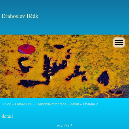
Drahoslav Ilčák
Úvod
»
Fotoalbum
»
Černobílé fotografie
»
detail
»
závlaha 2
detail
závlaha 2