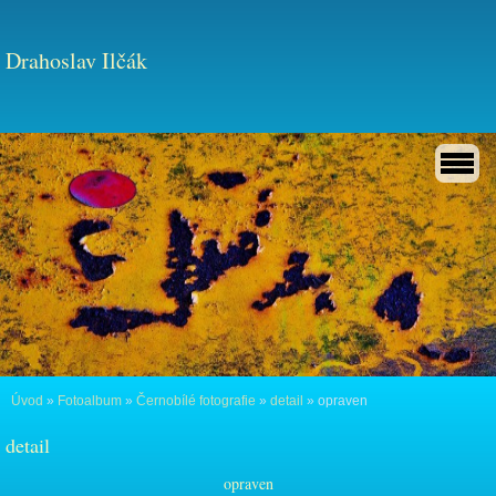
Drahoslav Ilčák
Úvod
»
Fotoalbum
»
Černobílé fotografie
»
detail
»
opraven
detail
opraven