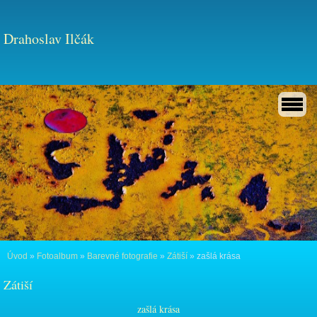
Drahoslav Ilčák
Úvod
»
Fotoalbum
»
Barevné fotografie
»
Zátiší
»
zašlá krása
Zátiší
zašlá krása