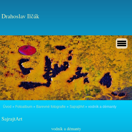
Drahoslav Ilčák
Úvod
»
Fotoalbum
»
Barevné fotografie
»
SajrajtArt
»
vodník a démanty
SajrajtArt
vodník a démanty