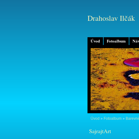
Drahoslav Ilčák
Úvod
Fotoalbum
Náv
Úvod
»
Fotoalbum
»
Barevné
SajrajtArt