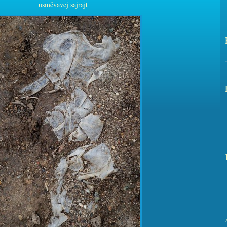
usměvavej sajrajt