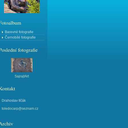
Fotoalbum
Barevné fotografie
Černobílé fotografie
Poslední fotografie
SajrajtArt
Kontakt
Drahoslav Ilčák
toledocarp@seznam.cz
Archiv