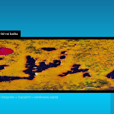
štěvní kniha
 fotografie
»
SajrajtArt
»
usměvavej sajrajt