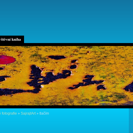
štěvní kniha
 fotografie
»
SajrajtArt
»
tlačím