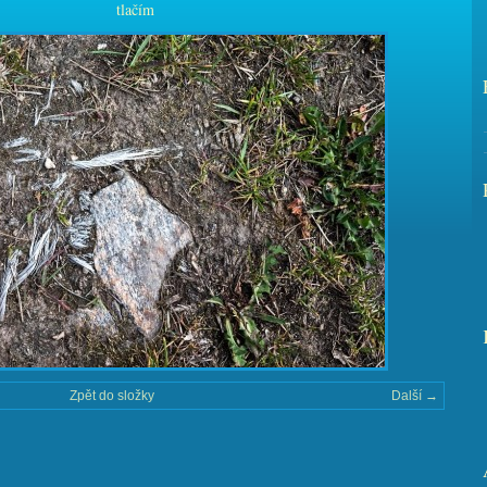
tlačím
Zpět do složky
Další →