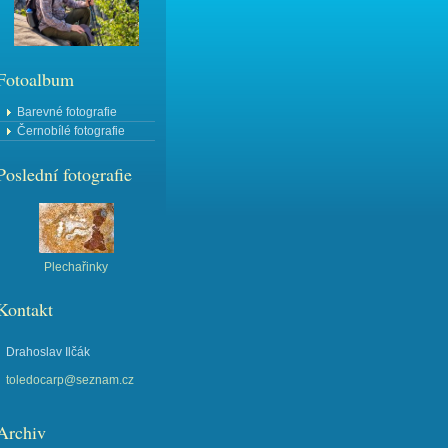
Fotoalbum
Barevné fotografie
Černobílé fotografie
Poslední fotografie
Plechařinky
Kontakt
Drahoslav Ilčák
toledocarp@seznam.cz
Archiv