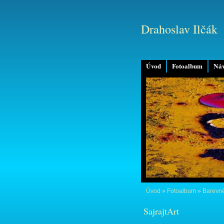
Drahoslav Ilčák
Úvod
Fotoalbum
Náv
Úvod
»
Fotoalbum
»
Barevné
SajrajtArt