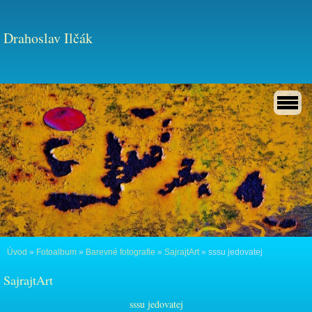
Drahoslav Ilčák
Úvod
»
Fotoalbum
»
Barevné fotografie
»
SajrajtArt
»
sssu jedovatej
SajrajtArt
sssu jedovatej