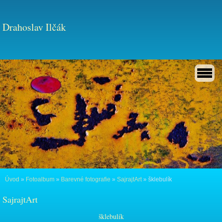
Drahoslav Ilčák
Úvod
»
Fotoalbum
»
Barevné fotografie
»
SajrajtArt
»
šklebulík
SajrajtArt
šklebulík