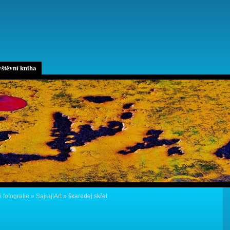
štěvní kniha
 fotografie
»
SajrajtArt
»
škaredej skřet