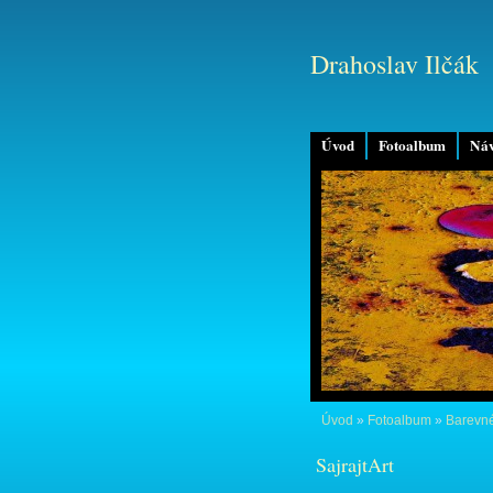
Drahoslav Ilčák
Úvod
Fotoalbum
Náv
Úvod
»
Fotoalbum
»
Barevné
SajrajtArt