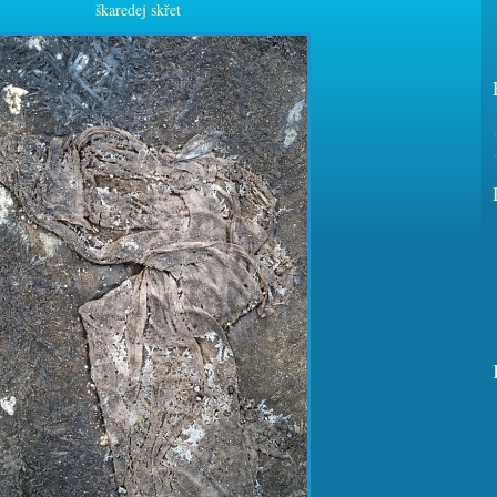
škaredej skřet