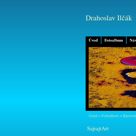
Drahoslav Ilčák
Úvod
Fotoalbum
Náv
Úvod
»
Fotoalbum
»
Barevné
SajrajtArt