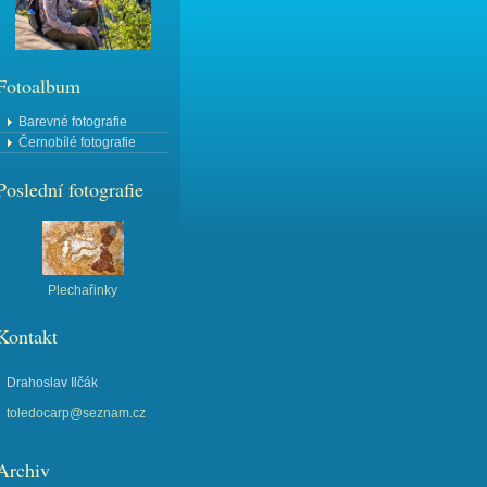
Fotoalbum
Barevné fotografie
Černobílé fotografie
Poslední fotografie
Plechařinky
Kontakt
Drahoslav Ilčák
toledocarp@seznam.cz
Archiv