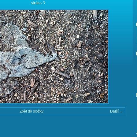
siráno 3
Zpět do složky
Další →