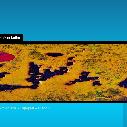
štěvní kniha
 fotografie
»
SajrajtArt
»
siráno 3