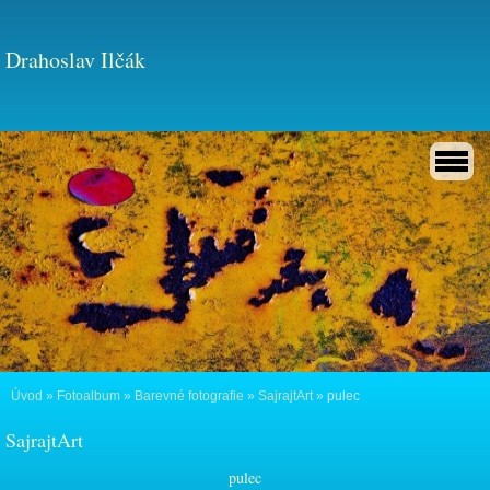
Drahoslav Ilčák
Úvod
»
Fotoalbum
»
Barevné fotografie
»
SajrajtArt
»
pulec
SajrajtArt
pulec