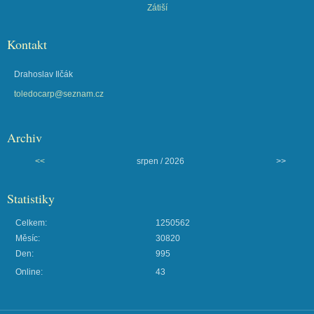
Zátiší
Kontakt
Drahoslav Ilčák
toledocarp@seznam.cz
Archiv
<<
srpen / 2026
>>
Statistiky
Celkem:
1250562
Měsíc:
30820
Den:
995
Online:
43