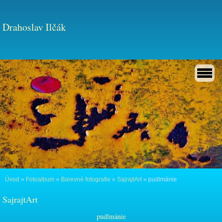
Drahoslav Ilčák
Úvod
»
Fotoalbum
»
Barevné fotografie
»
SajrajtArt
»
pudlmánie
SajrajtArt
pudlmánie