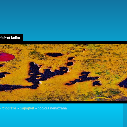
štěvní kniha
 fotografie
»
SajrajtArt
»
potvora nenažraná