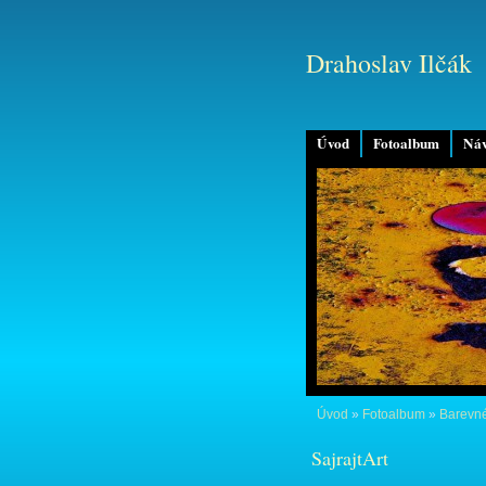
Drahoslav Ilčák
Úvod
Fotoalbum
Náv
Úvod
»
Fotoalbum
»
Barevné
SajrajtArt