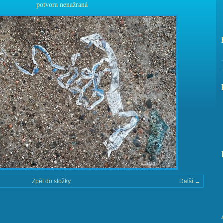
potvora nenažraná
Zpět do složky
Další →