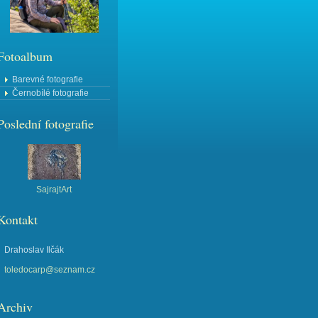
Fotoalbum
Barevné fotografie
Černobílé fotografie
Poslední fotografie
SajrajtArt
Kontakt
Drahoslav Ilčák
toledocarp@seznam.cz
Archiv