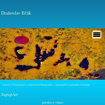
Drahoslav Ilčák
Úvod
»
Fotoalbum
»
Barevné fotografie
»
SajrajtArt
»
pinokio z vinice
SajrajtArt
pinokio z vinice