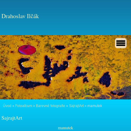
Drahoslav Ilčák
Úvod
»
Fotoalbum
»
Barevné fotografie
»
SajrajtArt
»
mamutek
SajrajtArt
mamutek