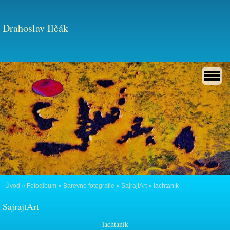
Drahoslav Ilčák
Úvod
»
Fotoalbum
»
Barevné fotografie
»
SajrajtArt
»
lachtaník
SajrajtArt
lachtaník