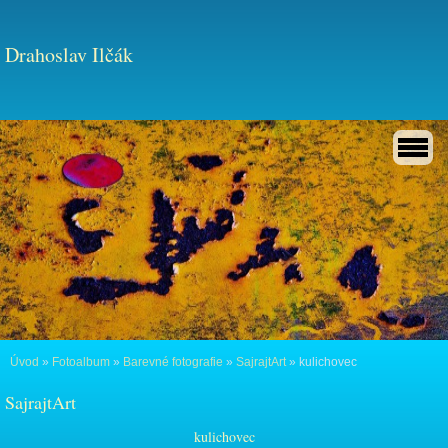
Drahoslav Ilčák
Úvod
»
Fotoalbum
»
Barevné fotografie
»
SajrajtArt
»
kulichovec
SajrajtArt
kulichovec