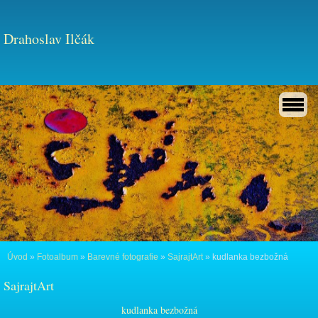
Drahoslav Ilčák
Úvod
»
Fotoalbum
»
Barevné fotografie
»
SajrajtArt
»
kudlanka bezbožná
SajrajtArt
kudlanka bezbožná