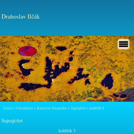
Drahoslav Ilčák
Úvod
»
Fotoalbum
»
Barevné fotografie
»
SajrajtArt
»
kolibřík 3
SajrajtArt
kolibřík 3