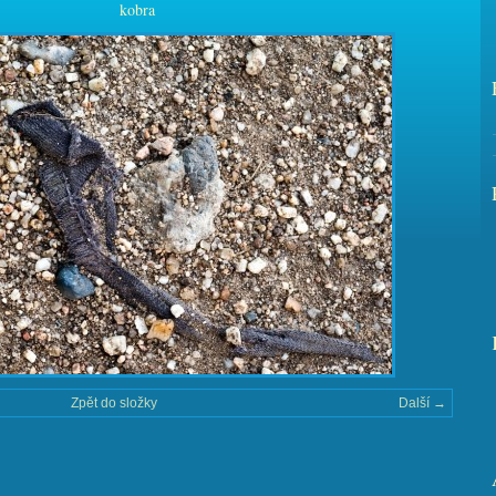
kobra
Zpět do složky
Další →