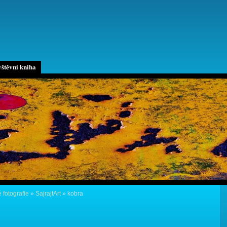
štěvní kniha
 fotografie
»
SajrajtArt
»
kobra