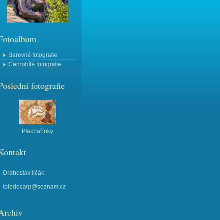
Fotoalbum
Barevné fotografie
Černobílé fotografie
Poslední fotografie
Plechařinky
Kontakt
Drahoslav Ilčák
toledocarp@seznam.cz
Archiv