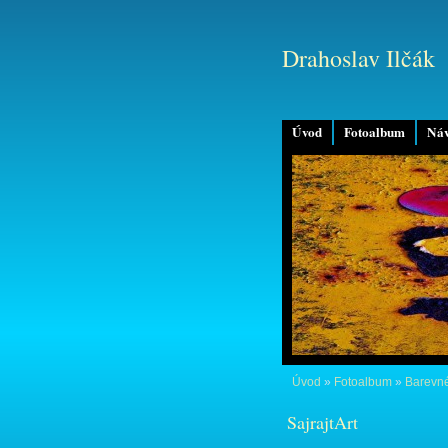
Drahoslav Ilčák
Úvod
Fotoalbum
Náv
Úvod
»
Fotoalbum
»
Barevné
SajrajtArt