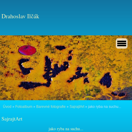
Drahoslav Ilčák
Úvod
»
Fotoalbum
»
Barevné fotografie
»
SajrajtArt
»
jako ryba na suchu...
SajrajtArt
jako ryba na suchu...