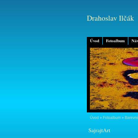
Drahoslav Ilčák
Úvod
Fotoalbum
Náv
Úvod
»
Fotoalbum
»
Barevné
SajrajtArt