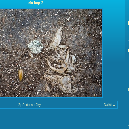
elá hop 2
Zpět do složky
Další →