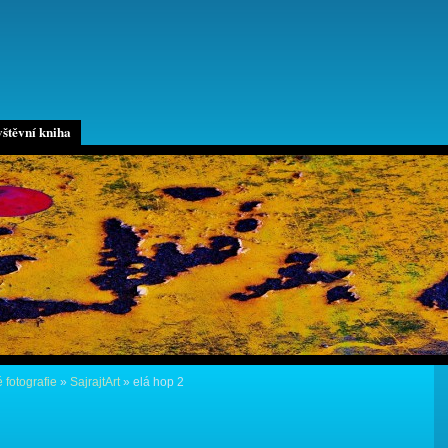
štěvní kniha
 fotografie
»
SajrajtArt
»
elá hop 2