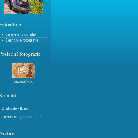
Fotoalbum
Barevné fotografie
Černobílé fotografie
Poslední fotografie
Plechařinky
Kontakt
Drahoslav Ilčák
toledocarp@seznam.cz
Archiv