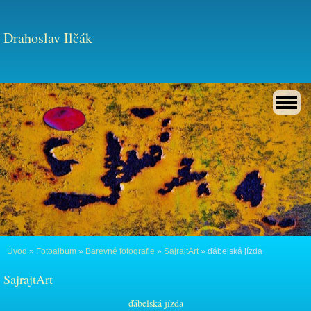
Drahoslav Ilčák
Úvod
»
Fotoalbum
»
Barevné fotografie
»
SajrajtArt
»
ďábelská jízda
SajrajtArt
ďábelská jízda