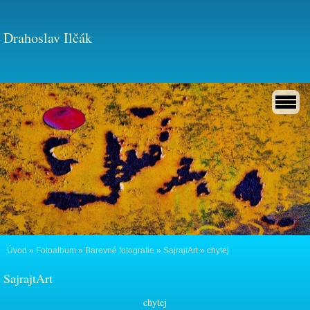
Drahoslav Ilčák
Úvod
»
Fotoalbum
»
Barevné fotografie
»
SajrajtArt
»
chytej
SajrajtArt
chytej