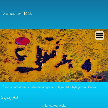
Drahoslav Ilčák
Úvod
»
Fotoalbum
»
Barevné fotografie
»
SajrajtArt
»
byla jednou kecka
SajrajtArt
byla jednou kecka