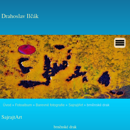
Drahoslav Ilčák
Úvod
»
Fotoalbum
»
Barevné fotografie
»
SajrajtArt
»
brněnské drak
SajrajtArt
brněnské drak