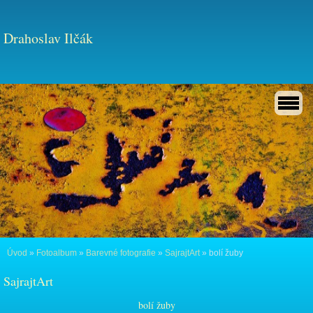
Drahoslav Ilčák
Úvod
»
Fotoalbum
»
Barevné fotografie
»
SajrajtArt
»
bolí žuby
SajrajtArt
bolí žuby