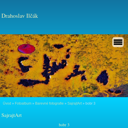
Drahoslav Ilčák
Úvod
»
Fotoalbum
»
Barevné fotografie
»
SajrajtArt
»
bobr 3
SajrajtArt
bobr 3