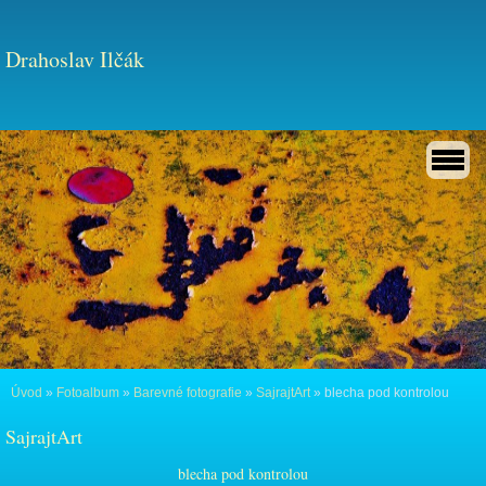
Drahoslav Ilčák
Úvod
»
Fotoalbum
»
Barevné fotografie
»
SajrajtArt
»
blecha pod kontrolou
SajrajtArt
blecha pod kontrolou