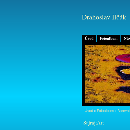
Drahoslav Ilčák
Úvod
Fotoalbum
Náv
Úvod
»
Fotoalbum
»
Barevné
SajrajtArt