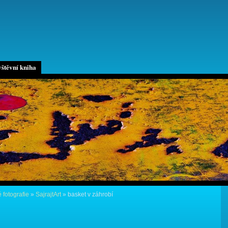
štěvní kniha
 fotografie
»
SajrajtArt
»
basket v záhrobí