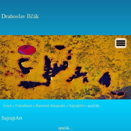
Drahoslav Ilčák
Úvod
»
Fotoalbum
»
Barevné fotografie
»
SajrajtArt
»
apačák...
SajrajtArt
apačák...