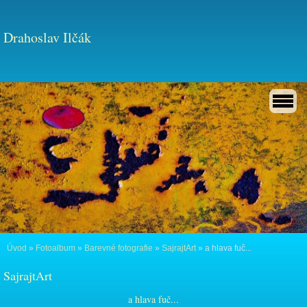
Drahoslav Ilčák
Úvod
»
Fotoalbum
»
Barevné fotografie
»
SajrajtArt
»
a hlava fuč...
SajrajtArt
a hlava fuč...