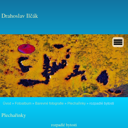
Drahoslav Ilčák
Úvod
»
Fotoalbum
»
Barevné fotografie
»
Plechařinky
»
rozpadlé bytosti
Plechařinky
rozpadlé bytosti