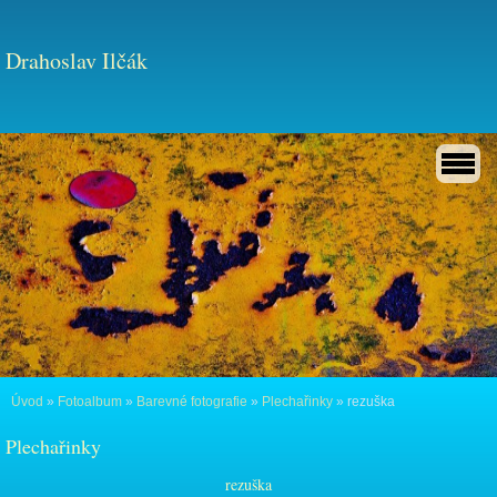
Drahoslav Ilčák
Úvod
»
Fotoalbum
»
Barevné fotografie
»
Plechařinky
»
rezuška
Plechařinky
rezuška