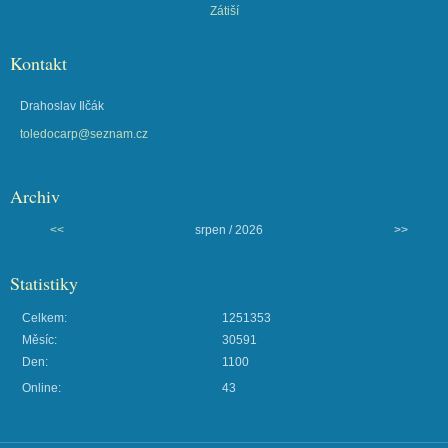
Zátiší
Kontakt
Drahoslav Ilčák
toledocarp@seznam.cz
Archiv
<<
srpen / 2026
>>
Statistiky
Celkem:
1251353
Měsíc:
30591
Den:
1100
Online:
43