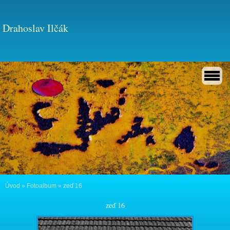
Drahoslav Ilčák
Úvod
»
Fotoalbum
»
zeď 16
zeď 16