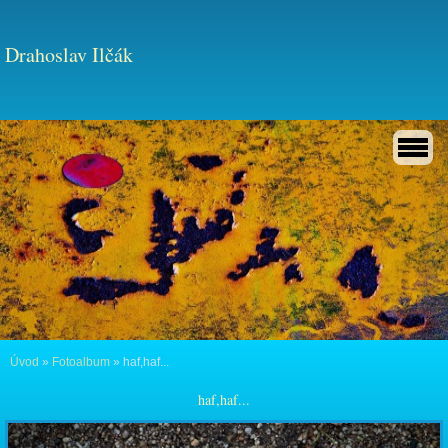
Drahoslav Ilčák
Úvod
»
Fotoalbum
»
haf,haf...
haf,haf...