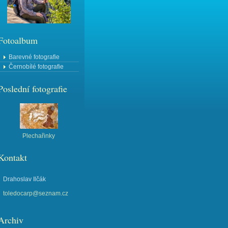
Fotoalbum
Barevné fotografie
Černobílé fotografie
Poslední fotografie
Plechařinky
Kontakt
Drahoslav Ilčák
toledocarp@seznam.cz
Archiv