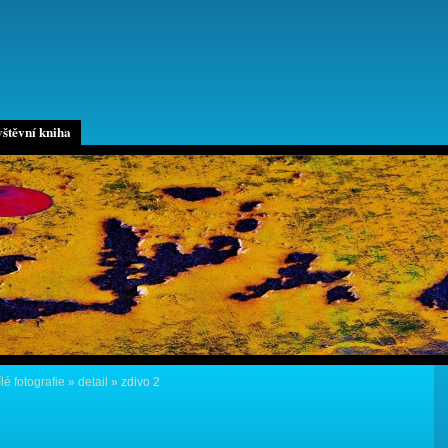
štěvní kniha
lé fotografie
»
detail
»
zdivo 2