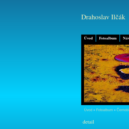
Drahoslav Ilčák
Úvod
Fotoalbum
Náv
Úvod
»
Fotoalbum
»
Černobí
detail