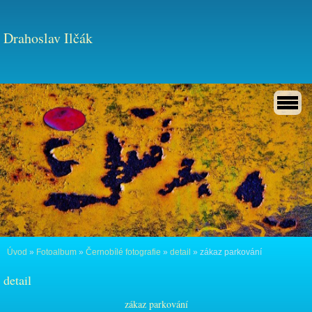
Drahoslav Ilčák
Úvod
»
Fotoalbum
»
Černobílé fotografie
»
detail
»
zákaz parkování
detail
zákaz parkování