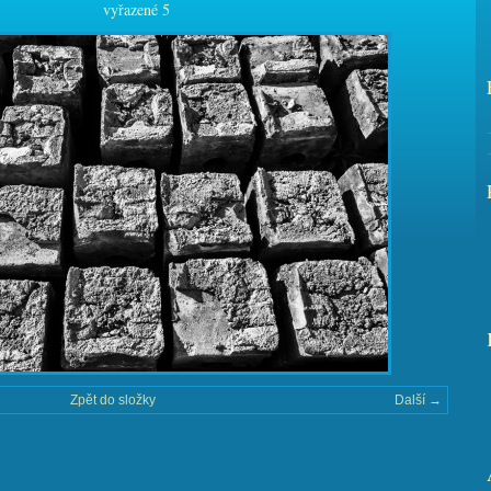
vyřazené 5
Zpět do složky
Další →