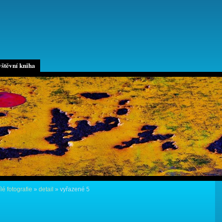
štěvní kniha
lé fotografie
»
detail
»
vyřazené 5