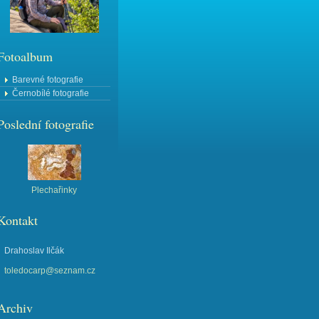
Fotoalbum
Barevné fotografie
Černobílé fotografie
Poslední fotografie
Plechařinky
Kontakt
Drahoslav Ilčák
toledocarp@seznam.cz
Archiv