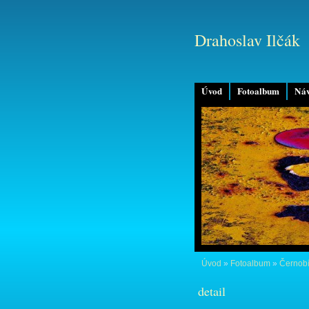
Drahoslav Ilčák
Úvod
Fotoalbum
Náv
Úvod
»
Fotoalbum
»
Černobí
detail