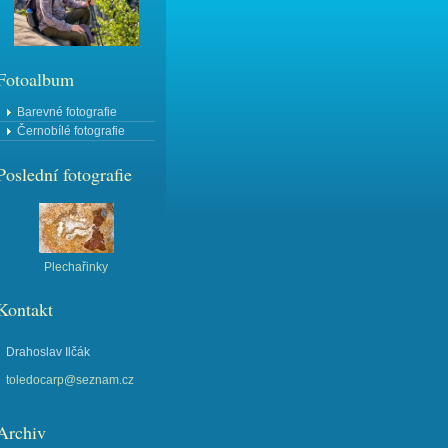
Fotoalbum
Barevné fotografie
Černobílé fotografie
Poslední fotografie
Plechařinky
Kontakt
Drahoslav Ilčák
toledocarp@seznam.cz
Archiv