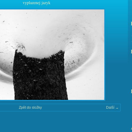
vyplazenej jazyk
Zpět do složky
Další →