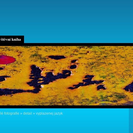
štěvní kniha
lé fotografie
»
detail
»
vyplazenej jazyk