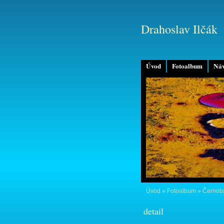
Drahoslav Ilčák
Úvod
Fotoalbum
Náv
Úvod
»
Fotoalbum
»
Černobí
detail