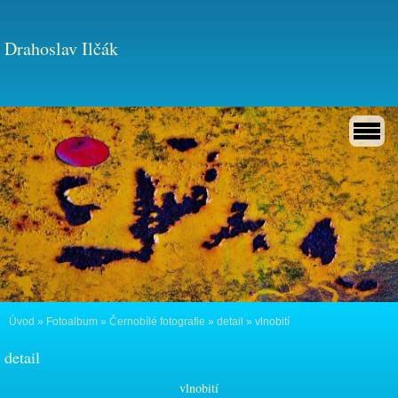
Drahoslav Ilčák
Úvod
»
Fotoalbum
»
Černobílé fotografie
»
detail
»
vlnobití
detail
vlnobití