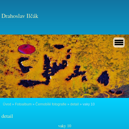
Drahoslav Ilčák
Úvod
»
Fotoalbum
»
Černobílé fotografie
»
detail
»
vaky 10
detail
vaky 10