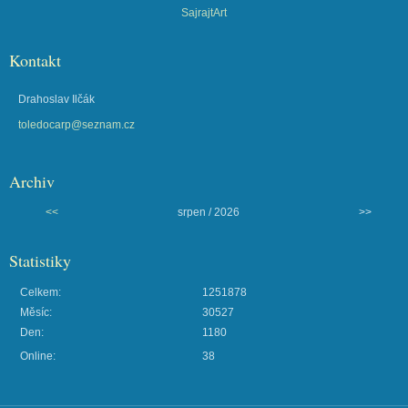
SajrajtArt
Kontakt
Drahoslav Ilčák
toledocarp@seznam.cz
Archiv
<<
srpen / 2026
>>
Statistiky
Celkem:
1251878
Měsíc:
30527
Den:
1180
Online:
38