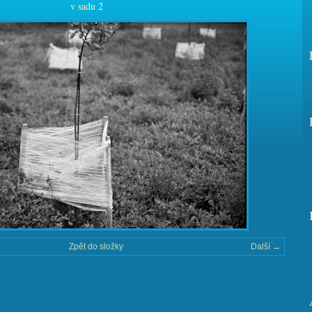
v sadu 2
Zpět do složky
Další →