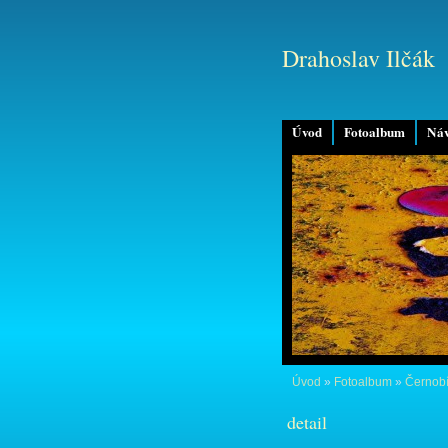
Drahoslav Ilčák
Úvod
Fotoalbum
Náv
Úvod
»
Fotoalbum
»
Černobí
detail