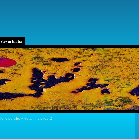
štěvní kniha
lé fotografie
»
detail
»
v sadu 2