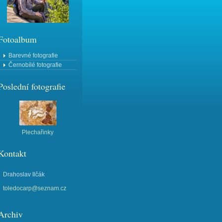
Fotoalbum
Barevné fotografie
Černobílé fotografie
Poslední fotografie
Plechařinky
Kontakt
Drahoslav Ilčák
toledocarp@seznam.cz
Archiv